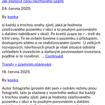
Jak stanovit cenu návrhového území
24. června 2025
By
kopka
si každý s trochou snahy zjistí, jaká je hodnota
zasíťovaného pozemku v obci a to pouhým porovnáním
s dalšími nabídkami v okolí. Po kratší úvaze se + – trefí do
tržní ceny. To se ovšem bavíme o pozemku s přístupem,
dostupnými sítěmi a ve stabilizovaném území. U velkých
rozvojových, návrhových ploch je však situace odlišná
vzhledem k investicím a daňovým povinnostem investora,
pojďme si to rozebrat. …
Continued
Trendy v územním plánování
19. června 2025
By
kopka
Autor fotografie (prosím dát sem v ostrém režimu jinou
fotografii, tato je stažená z inzertního webu) Asi každý
s trochou snahy zjistí, jaká je hodnota zasíťovaného
pozemku v obci a to pouhým porovnáním s dalšími