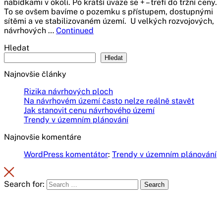
nabídkami v okolí. Po kratší úvaze se + – trefí do tržní ceny.
To se ovšem bavíme o pozemku s přístupem, dostupnými
sítěmi a ve stabilizovaném území. U velkých rozvojových,
návrhových …
Continued
Hledat
Hledat
Najnovšie články
Rizika návrhových ploch
Na návrhovém území často nelze reálně stavět
Jak stanovit cenu návrhového území
Trendy v územním plánování
Najnovšie komentáre
WordPress komentátor
:
Trendy v územním plánování
Search for:
Search