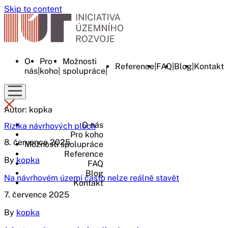
Skip to content
O
Pro
Možnosti
Reference
FAQ
Blog
Kontakt
nás
koho
spolupráce
Autor:
kopka
O nás
Rizika návrhových ploch
Pro koho
8. července 2025
Možnosti spolupráce
Reference
By
kopka
FAQ
Blog
Na návrhovém území často nelze reálně stavět
Kontakt
7. července 2025
By
kopka